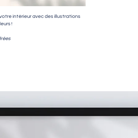
Petit -
10x10 cm
Moyen -
15x21 cm
tre intérieur avec des illustrations
Grand -
20x20 cm
eurs !
Les affiches en fo
papier à grain 320
drées
Les affiches ne s