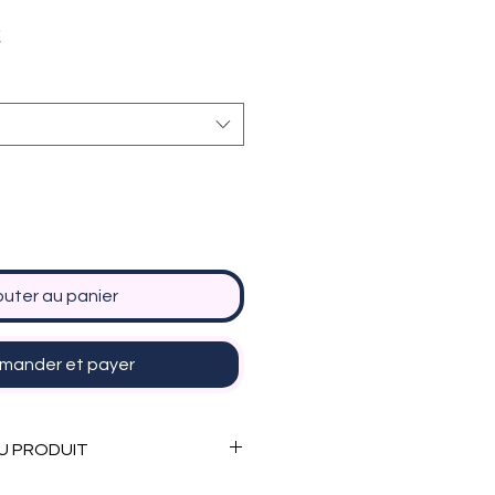
Prix
€
promotionnel
outer au panier
ander et payer
U PRODUIT
te en plusieurs formats :