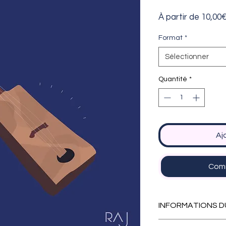
À partir de
10,00
Format
*
Sélectionner
Quantité
*
Aj
Comm
INFORMATIONS D
Cette affiche exis