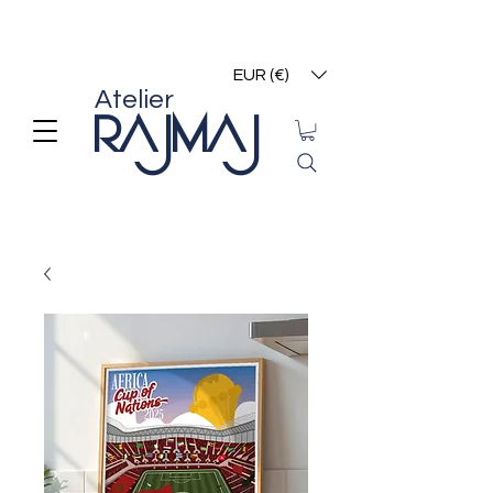
EUR (€)
Atelier
RAJMAJ