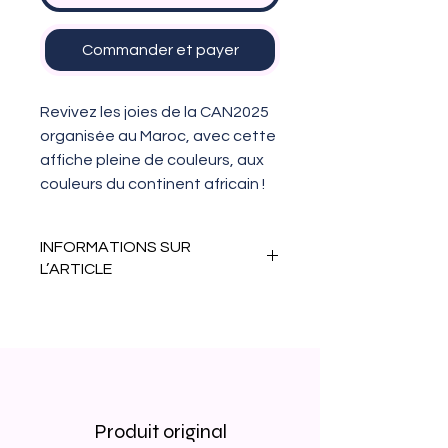
Commander et payer
Revivez les joies de la CAN2025
organisée au Maroc, avec cette
affiche pleine de couleurs, aux
couleurs du continent africain !
INFORMATIONS SUR
L’ARTICLE
Cette affiche existe en plusieurs
formats :
Petit - 15x21 cm
Moyen - 30x40 cm
Grand - 50x70 cm
Produit original