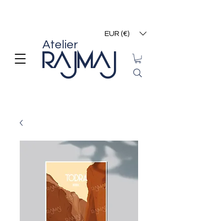
EUR (€)
Atelier
RAJMAJ