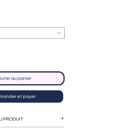
Prix
€
promotionnel
outer au panier
ander et payer
U PRODUIT
te en plusieurs formats :