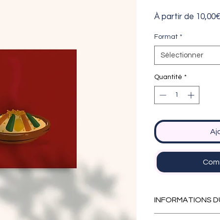
À partir de
10,00
Format
*
Sélectionner
Quantité
*
Aj
Comm
INFORMATIONS D
Cette affiche exis