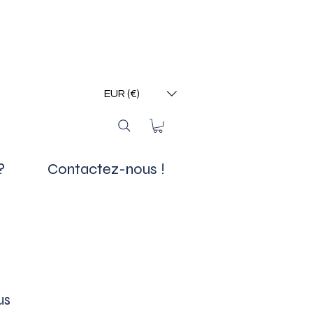
EUR (€)
?
Contactez-nous !
us