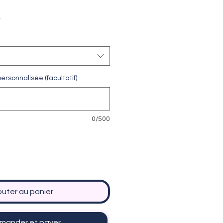
Prix
€
promotionnel
ersonnalisée (facultatif)
0/500
outer au panier
ander et payer