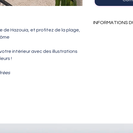
INFORMATIONS D
e de Hazouia, et profitez de la plage,
Cette affiche exis
ntôme
Petit -
15x21 cm
Moyen -
30x40 cm
tre intérieur avec des illustrations
Grand -
40x60 cm
eurs !
Très grand -
50x7
Les grandes et m
drées
imprimées sur papi
affiches sont impr
Les affiches ne so