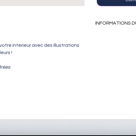
INFORMATIONS D
Cette affiche exis
Petit -
15x15 cm
tre intérieur avec des illustrations
Grand -
20x20 cm
eurs !
Les affiches en fo
papier à grain 320
drées
Les affiches ne s