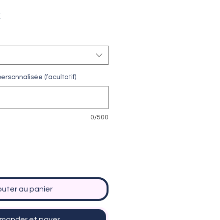
Prix
€
promotionnel
ersonnalisée (facultatif)
0/500
outer au panier
ander et payer