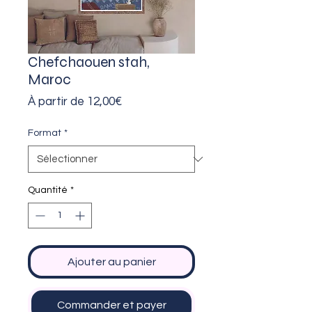
Chefchaouen stah,
Maroc
Prix
À partir de
12,00€
promotionnel
Format
*
Quantité
*
Ajouter au panier
Commander et payer