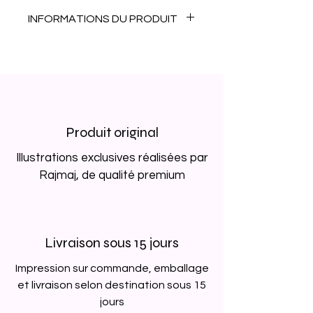
INFORMATIONS DU PRODUIT
Cette affiche existe en plusieurs
formats :
Petit -
15x21 cm
Moyen -
30x40 cm
Grand -
40x60cm
Produit original
Très grand -
50x70cm
Les grandes et moyennes
Illustrations exclusives réalisées par
affiches sont imprimées sur
Rajmaj, de qualité premium
papier satiné 170gr., les petites
affiches sont imprimées sur
papier satiné 350gr.
Les affiches ne sont pas
Livraison sous 15 jours
encadrées.
Impression sur commande, emballage
et livraison selon destination sous 15
jours